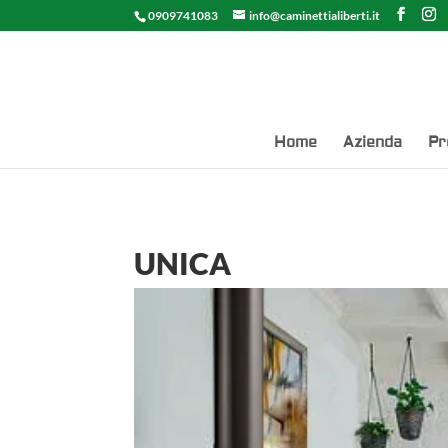
0909741083
info@caminettialiberti.it
Home
Azienda
Pr
UNICA