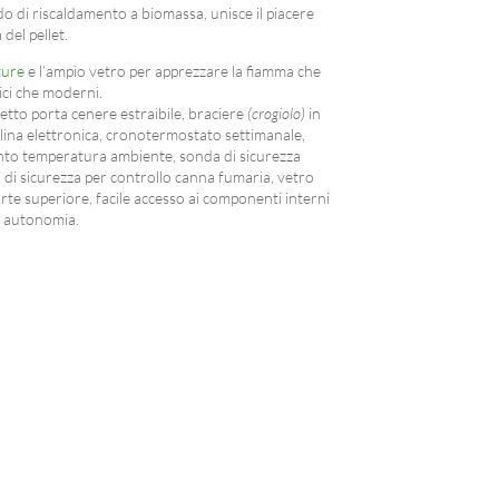
do di riscaldamento a biomassa, unisce il piacere
del pellet.
ture
e l’ampio vetro per apprezzare la fiamma che
ici che moderni.
setto porta cenere estraibile, braciere
(crogiolo)
in
alina elettronica, cronotermostato settimanale,
nto temperatura ambiente, sonda di sicurezza
 di sicurezza per controllo canna fumaria, vetro
rte superiore, facile accesso ai componenti interni
a autonomia.