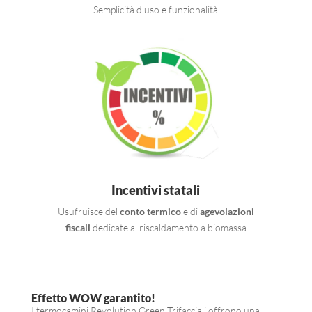
Semplicità d’uso e funzionalità
Incentivi statali
Usufruisce del
conto termico
e di
agevolazioni
fiscali
dedicate al riscaldamento a biomassa
Effetto WOW garantito!
I termocamini Revolution Green Trifacciali offrono una