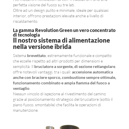
perfetta visione del fuoco su tre lati.
Oltre ad un design pulito e minimale, ideale per qualsiasi
interior, offrono prestazioni elevate anche a livello di
riscaldamento.
La gamma Revolution Green un vero concentrato
di tecnologia
Il nostro sistema di alimentazione
nella versione ibrida
Sistema
brevettato
, estremamente funzionale e compatto
che eccelle rispetto ad altri prodotti per dimensioni e
semplicità. Il
bruciatore a sorgente, di sezione rettangolare
,
offre notevoli vantaggi, tra i quali:
accensione automatica
anche con braciere sporco, combustione sempre ottimale,
funzionamento combinato e ampia fiamma del fuoco a
ventaglio
.
Nessun vincolo di ispezione al rivestimento del camino
grazie al posizionamento strategico del bruciatore (sotto il
piano fuoco, smontabile) che facilita le operazioni di
manutenzione.