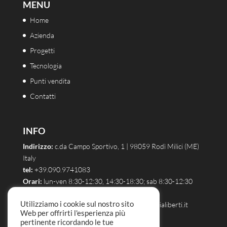
MENU
Home
Azienda
Progetti
Tecnologia
Punti vendita
Contatti
INFO
Indirizzo:
c.da Campo Sportivo, 1 | 98059 Rodì Milici (ME)
Italy
tel:
+39.090.9741083
Orari:
lun-ven 8:30-12:30, 14:30-18:30; sab 8:30-12:30
email:
info@caminettialiberti.it
Utilizziamo i cookie sul nostro sito
ufficio
commerciale:
commerciale@caminettialiberti.it
Web per offrirti l'esperienza più
assistenza:
assistenza@caminettialiberti.it
pertinente ricordando le tue