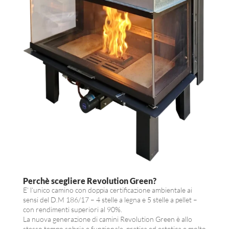
Perchè scegliere Revolution Green?
E’ l’unico camino con doppia certificazione ambientale ai
sensi del D.M 186/17 – 4 stelle a legna e 5 stelle a pellet –
con rendimenti superiori al 90%.
La nuova generazione di camini Revolution Green è allo
stesso tempo sobria e funzionale, pratica ed estetica e molto