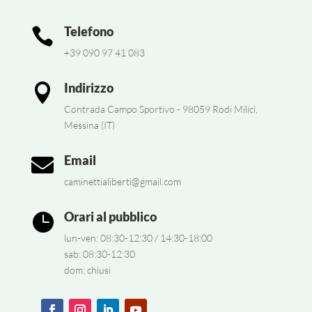
Telefono

+39 090 97 41 083
Indirizzo

Contrada Campo Sportivo - 98059 Rodi Milici,
Messina (IT)
Email

caminettialiberti@gmail.com
Orari al pubblico

lun-ven: 08:30-12:30 / 14:30-18:00
sab: 08:30-12:30
dom: chiusi