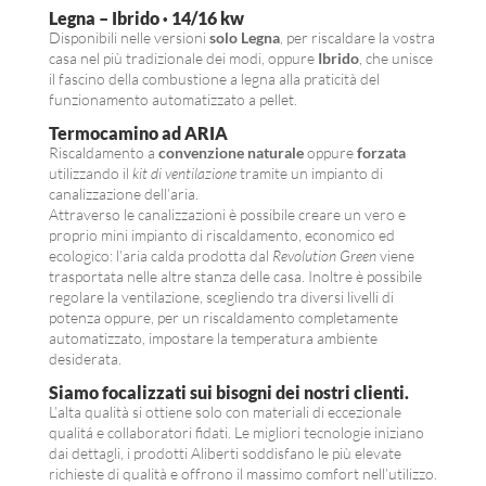
Legna – Ibrido · 14/16 kw
Disponibili nelle versioni
solo Legna
, per riscaldare la vostra
casa nel più tradizionale dei modi, oppure
Ibrido
, che unisce
il fascino della combustione a legna alla praticità del
funzionamento automatizzato a pellet.
Termocamino ad ARIA
Riscaldamento a
convenzione naturale
oppure
forzata
utilizzando il
kit di ventilazione
tramite un impianto di
canalizzazione dell’aria.
Attraverso le canalizzazioni è possibile creare un vero e
proprio mini impianto di riscaldamento, economico ed
ecologico: l’aria calda prodotta dal
Revolution Green
viene
trasportata nelle altre stanza delle casa. Inoltre è possibile
regolare la ventilazione, scegliendo tra diversi livelli di
potenza oppure, per un riscaldamento completamente
automatizzato, impostare la temperatura ambiente
desiderata.
Siamo focalizzati sui bisogni dei nostri clienti.
L’alta qualità si ottiene solo con materiali di eccezionale
qualitá e collaboratori fidati. Le migliori tecnologie iniziano
dai dettagli, i prodotti Aliberti soddisfano le più elevate
richieste di qualità e offrono il massimo comfort nell’utilizzo.